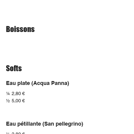
Boissons
Softs
Eau plate (Acqua Panna)
¼
2,80 €
½
5,00 €
Eau pétillante (San pellegrino)